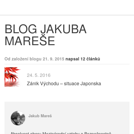
Respekt
Vy
BLOG JAKUBA
MAREŠE
Od založení blogu 21. 9. 2015
napsal 12 článků
24. 5. 2016
Zánik Východu – situace Japonska
Jakub Mareš
Absolvent oboru Mezinárodní vztahy a Bezpečnostně