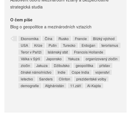
strategická studia
O čem píše
Blog o geopolitice a mezinárodních vztazích
Ekonomika
Čína
Rusko
Francie
Blízký východ
USA
Krize
Putin
Turecko
Erdoĝan
terorismus
Teror v Paříži
Islámský stát
Francois Hollande
Válka v Sýrii
Japonsko
Yakuza
organizovaný zločin
zločin
Jakuza
Džibutsko
geopolitika
přístav
čínské námořnictvo
Indie
Cope India
vojenství
letectvo
Sanders
Clinton
prezidentské volby
demografie
Afghánistán
11.září
Al-Kajda