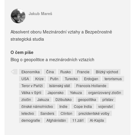
Jakub Mareš
Absolvent oboru Mezinárodní vztahy a Bezpečnostně
strategická studia
O čem píše
Blog o geopolitice a mezinárodních vztazích
Ekonomika
Čína
Rusko
Francie
Blízký východ
USA
Krize
Putin
Turecko
Erdoĝan
terorismus
Teror v Paříži
Islámský stát
Francois Hollande
Válka v Sýrii
Japonsko
Yakuza
organizovaný zločin
zločin
Jakuza
Džibutsko
geopolitika
přístav
čínské námořnictvo
Indie
Cope India
vojenství
letectvo
Sanders
Clinton
prezidentské volby
demografie
Afghánistán
11.září
Al-Kajda