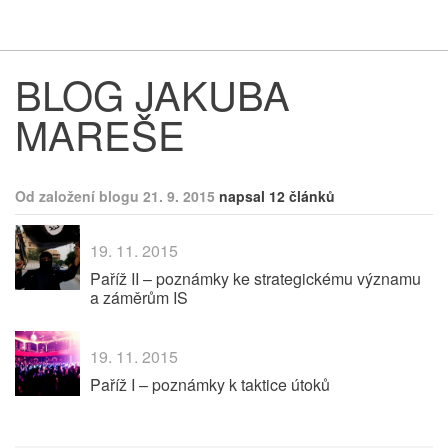
Respekt
Vy
BLOG JAKUBA
MAREŠE
Od založení blogu 21. 9. 2015
napsal 12 článků
19. 11. 2015
Paříž II – poznámky ke strategickému významu
a záměrům IS
19. 11. 2015
Paříž I – poznámky k taktice útoků